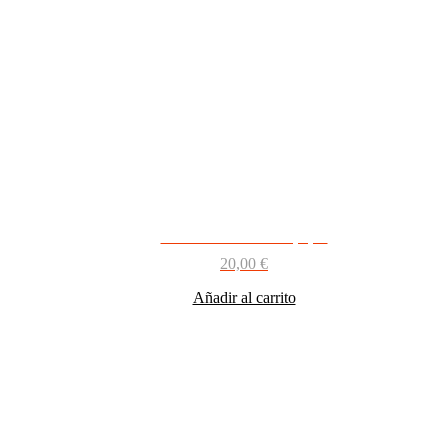
CUATRO DAMAS papel
20,00
€
Añadir al carrito
Los más vendidos