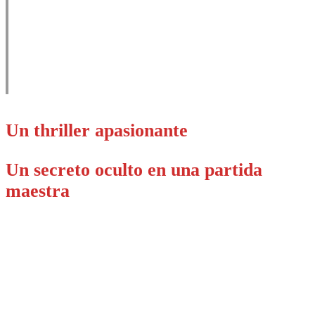
A mí, el peón. Tiene el
poder de convertirse en
cualquier pieza.
Un thriller apasionante
Un secreto oculto en una partida
maestra
No dejes escapar la
oportunidad de hacerte con
un ejemplar firmado por el