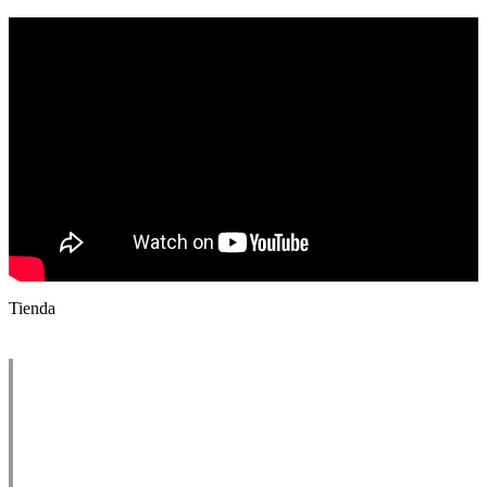
Tienda
¿Qué pieza del ajedrez te
gustaría ser?