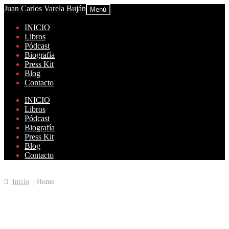
Juan Carlos Varela Buján
Menú
INICIO
Libros
Pódcast
Biografía
Press Kit
Blog
Contacto
INICIO
Libros
Pódcast
Biografía
Press Kit
Blog
Contacto
Inicio
Home
Home